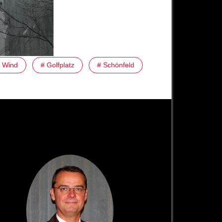
 Wind
# Golfplatz
# Schönfeld