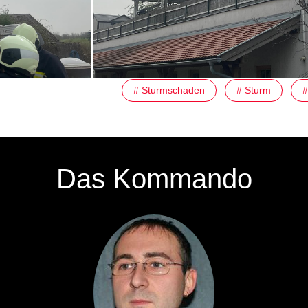
# Sturmschaden
# Sturm
#
Das Kommando