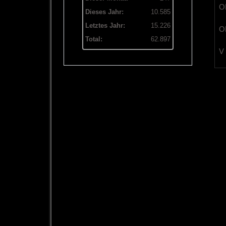
OB
Dieses Jahr:
10.585
Letztes Jahr:
15.226
OL
Total:
62.897
V 