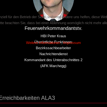
ziell für den Betrieb der Seite, während andere uns helfen, diese We
te beachten Sie, dass bei einer Ablehnung womöglich nicht mehr alle 
Feuerwehrkommandantstv.
HBI Peter Kraus
Überörtliche Funktionen:
Weitere Informationen
|
Impressum
Bezirkssachbearbeiter
Nachrichtendienst
Kommandant des Unterabschnittes 2
(AFK Marchegg)
Erreichbarkeiten ALA3