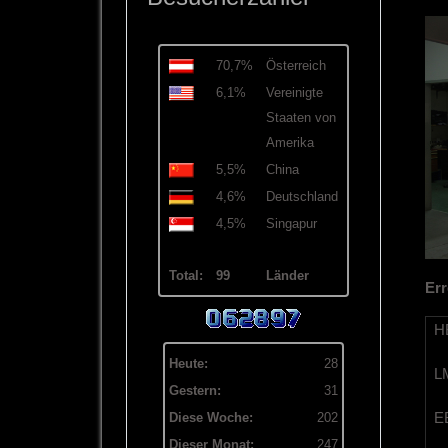
70,7%
Österreich
6,1%
Vereinigte
Staaten von
Amerika
5,5%
China
4,6%
Deutschland
4,5%
Singapur
Total:
99
Länder
Err
HB
Heute:
28
LM
Gestern:
31
EB
Diese Woche:
202
Dieser Monat:
247