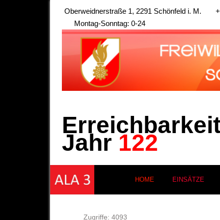
Oberweidnerstraße 1, 2291 Schönfeld i. M.
+
Montag-Sonntag: 0-24
Erreichbarkei
Jahr
122
HOME
EINSÄTZE
Zugriffe: 4093