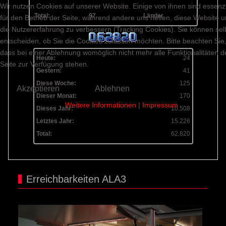
Wir nutzen Cookies auf unserer Website. Einige von ihnen sind essenzi
Total:
97
Länder
für den Betrieb der Seite, während andere uns helfen, diese Website 
die Nutzererfahrung zu verbessern (Tracking Cookies). Sie können sel
entscheiden, ob Sie die Cookies zulassen möchten. Bitte beachten Sie
dass bei einer Ablehnung womöglich nicht mehr alle Funktionalitäten d
Heute:
24
Seite zur Verfügung stehen.
Gestern:
41
Diese Woche:
125
Akzeptieren
Ablehnen
Dieser Monat:
170
Weitere Informationen
|
Impressum
Dieses Jahr:
10.508
Letztes Jahr:
15.226
Total:
62.820
Erreichbarkeiten ALA3