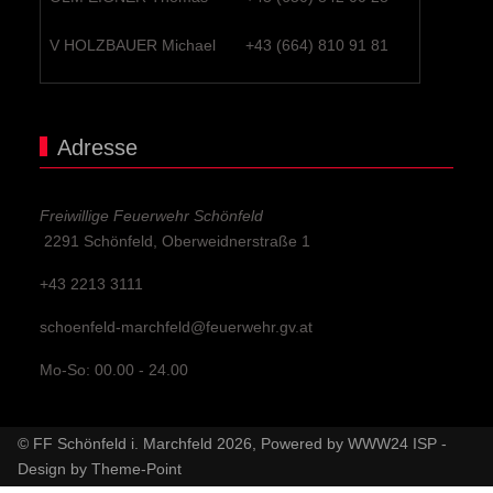
V HOLZBAUER Michael
+43 (664) 810 91 81
Adresse
Freiwillige Feuerwehr Schönfeld
2291 Schönfeld, Oberweidnerstraße 1
+43 2213 3111
schoenfeld-marchfeld@feuerwehr.gv.at
Mo-So: 00.00 - 24.00
© FF Schönfeld i. Marchfeld 2026, Powered by
WWW24 ISP
-
Design by
Theme-Point