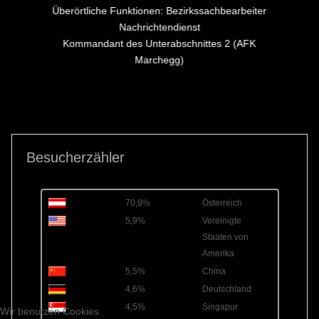
Überörtliche Funktionen: Bezirkssachbearbeiter
Nachrichtendienst
Kommandant des Unterabschnittes 2 (AFK
Marchegg)
Besucherzähler
70,9%
Österreich
5,9%
Vereinigte
Staaten von
Amerika
5,5%
China
4,6%
Deutschland
4,5%
Singapur
Wir benutzen Cookies