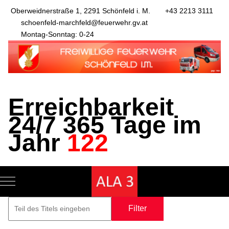
Oberweidnerstraße 1, 2291 Schönfeld i. M.
+43 2213 3111
schoenfeld-marchfeld@feuerwehr.gv.at
Montag-Sonntag: 0-24
Erreichbarkeit
24/7 365 Tage im
Jahr
122
Mobile Menu Toggle
Filter
Zurücksetze