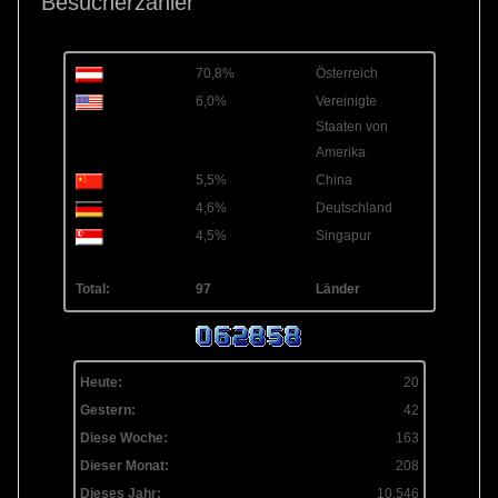
Besucherzähler
70,8%
Österreich
6,0%
Vereinigte
Staaten von
Amerika
5,5%
China
4,6%
Deutschland
4,5%
Singapur
Total:
97
Länder
Heute:
20
Gestern:
42
Diese Woche:
163
Dieser Monat:
208
Dieses Jahr:
10.546