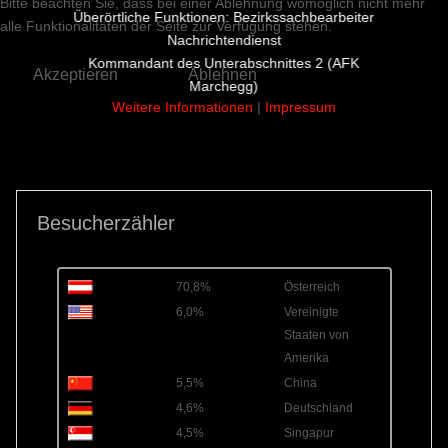
Bitte beachten Sie, dass bei einer Ablehnung womöglich nicht mehr
Überörtliche Funktionen: Bezirkssachbearbeiter
alle Funktionalitäten der Seite zur Verfügung stehen.
Nachrichtendienst
Kommandant des Unterabschnittes 2 (AFK
Akzeptieren
Ablehnen
Marchegg)
Weitere Informationen
|
Impressum
Besucherzähler
70,8%
Österreich
6,0%
Vereinigte
Staaten von
Amerika
5,5%
China
4,6%
Deutschland
4,5%
Singapur