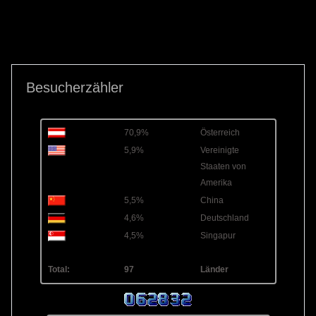
Besucherzähler
70,9%
Österreich
5,9%
Vereinigte
Staaten von
Amerika
5,5%
China
4,6%
Deutschland
4,5%
Singapur
Total:
97
Länder