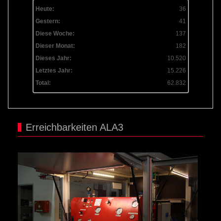
Heute:
36
Gestern:
41
Diese Woche:
137
Dieser Monat:
182
Dieses Jahr:
10.520
Letztes Jahr:
15.226
Total:
62.832
Erreichbarkeiten ALA3