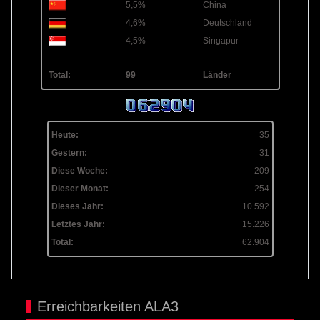
5,5%
China
4,6%
Deutschland
4,5%
Singapur
Total:
99
Länder
Heute:
35
Gestern:
31
Diese Woche:
209
Dieser Monat:
254
Dieses Jahr:
10.592
Letztes Jahr:
15.226
Total:
62.904
Erreichbarkeiten ALA3