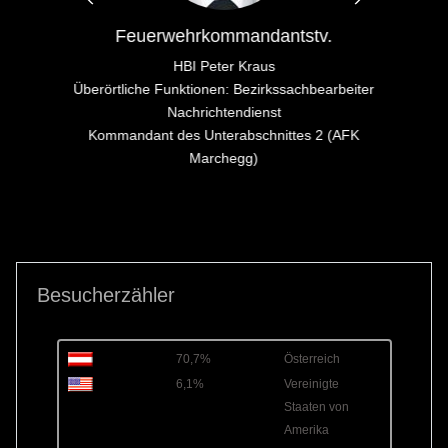
Feuerwehrkommandantstv.
HBI Peter Kraus
Überörtliche Funktionen: Bezirkssachbearbeiter
Nachrichtendienst
Kommandant des Unterabschnittes 2 (AFK
Marchegg)
Besucherzähler
70,7%
Österreich
6,1%
Vereinigte
Staaten von
Amerika