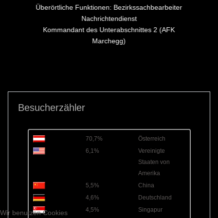
Überörtliche Funktionen: Bezirkssachbearbeiter
Nachrichtendienst
Kommandant des Unterabschnittes 2 (AFK
Marchegg)
Besucherzähler
70,7%
Österreich
6,1%
Vereinigte
Staaten von
Amerika
5,5%
China
4,6%
Deutschland
4,5%
Singapur
Wir benutzen Cookies