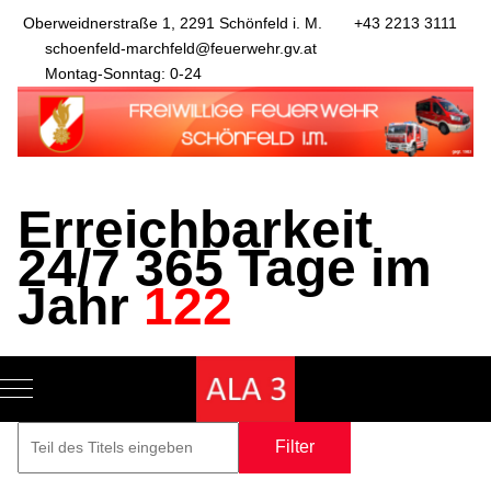
Oberweidnerstraße 1, 2291 Schönfeld i. M.
+43 2213 3111
schoenfeld-marchfeld@feuerwehr.gv.at
Montag-Sonntag: 0-24
Erreichbarkeit
24/7 365 Tage im
Jahr
122
Mobile Menu Toggle
Filter
Zurücksetze