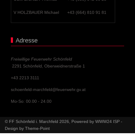
V HOLZBAUER Michael
+43 (664) 810 91 81
Adresse
Freiwillige Feuerwehr Schönfeld
2291 Schönfeld, Oberweidnerstraße 1
+43 2213 3111
schoenfeld-marchfeld@feuerwehr.gv.at
Mo-So: 00.00 - 24.00
© FF Schönfeld i. Marchfeld 2026, Powered by
WWW24 ISP
-
Design by
Theme-Point