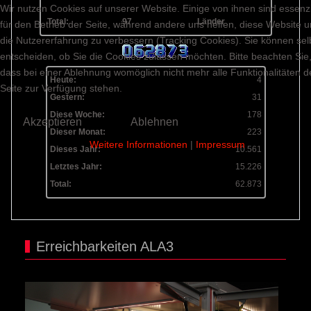
Wir nutzen Cookies auf unserer Website. Einige von ihnen sind essenzi
Total:
97
Länder
für den Betrieb der Seite, während andere uns helfen, diese Website 
die Nutzererfahrung zu verbessern (Tracking Cookies). Sie können sel
entscheiden, ob Sie die Cookies zulassen möchten. Bitte beachten Sie
dass bei einer Ablehnung womöglich nicht mehr alle Funktionalitäten d
Heute:
4
Seite zur Verfügung stehen.
Gestern:
31
Diese Woche:
178
Akzeptieren
Ablehnen
Dieser Monat:
223
Weitere Informationen
|
Impressum
Dieses Jahr:
10.561
Letztes Jahr:
15.226
Total:
62.873
Erreichbarkeiten ALA3