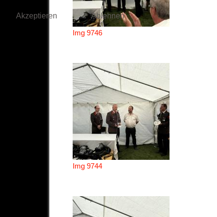
Akzeptieren
Ablehnen
Img 9746
Img 9744