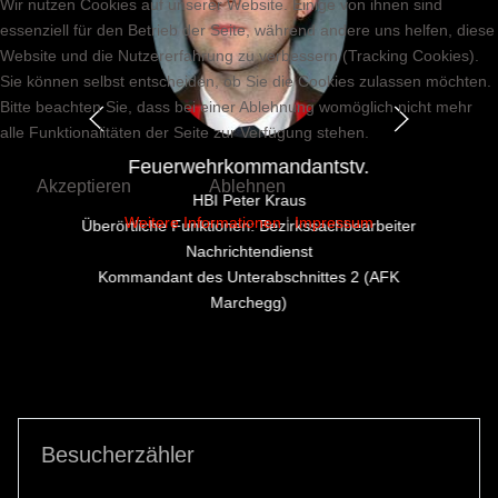
Wir nutzen Cookies auf unserer Website. Einige von ihnen sind
essenziell für den Betrieb der Seite, während andere uns helfen, diese
Website und die Nutzererfahrung zu verbessern (Tracking Cookies).
Sie können selbst entscheiden, ob Sie die Cookies zulassen möchten.
Bitte beachten Sie, dass bei einer Ablehnung womöglich nicht mehr
alle Funktionalitäten der Seite zur Verfügung stehen.
Feuerwehrkommandantstv.
Akzeptieren
Ablehnen
HBI Peter Kraus
Weitere Informationen
|
Impressum
Überörtliche Funktionen: Bezirkssachbearbeiter
Nachrichtendienst
Kommandant des Unterabschnittes 2 (AFK
Marchegg)
Besucherzähler