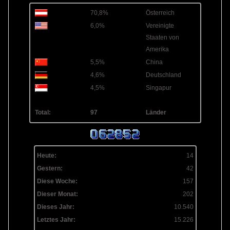
70,8%
Österreich
6,0%
Vereinigte
Staaten von
Amerika
5,5%
China
4,6%
Deutschland
4,5%
Singapur
Total:
97
Länder
Heute:
14
Gestern:
42
Diese Woche:
157
Dieser Monat:
202
Dieses Jahr:
10.540
Letztes Jahr:
15.226