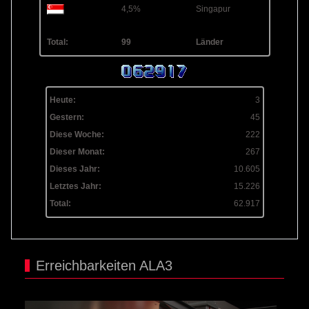
4,5%
Singapur
Total:
99
Länder
Heute:
3
Gestern:
45
Diese Woche:
222
Dieser Monat:
267
Dieses Jahr:
10.605
Letztes Jahr:
15.226
Total:
62.917
Erreichbarkeiten ALA3