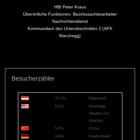
HBI Peter Kraus
Überörtliche Funktionen: Bezirkssachbearbeiter
Nachrichtendienst
Kommandant des Unterabschnittes 2 (AFK
Marchegg)
Besucherzähler
70,7%
Österreich
6,2%
Vereinigte
Staaten von
Amerika
5,5%
China
4,6%
Deutschland