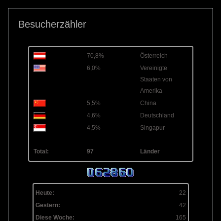
Besucherzähler
70,8%
Österreich
6,0%
Vereinigte
Staaten von
Amerika
5,5%
China
4,6%
Deutschland
4,5%
Singapur
Total:
97
Länder
Heute:
22
Gestern:
42
Diese Woche:
165