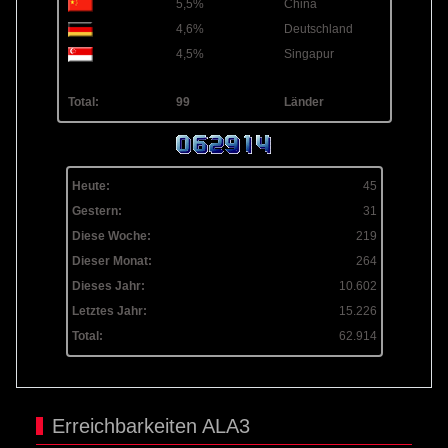
5,5%
China
4,6%
Deutschland
4,5%
Singapur
Total:
99
Länder
Heute:
45
Gestern:
31
Diese Woche:
219
Dieser Monat:
264
Dieses Jahr:
10.602
Letztes Jahr:
15.226
Total:
62.914
Erreichbarkeiten ALA3