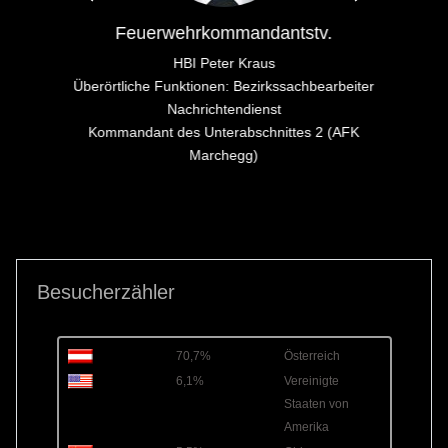
Feuerwehrkommandantstv.
HBI Peter Kraus
Überörtliche Funktionen: Bezirkssachbearbeiter
Nachrichtendienst
Kommandant des Unterabschnittes 2 (AFK
Marchegg)
Besucherzähler
70,7%
Österreich
6,1%
Vereinigte
Staaten von
Amerika