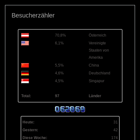
Besucherzähler
70,8%
Österreich
6,1%
Vereinigte
Staaten von
Amerika
5,5%
China
4,6%
Deutschland
4,5%
Singapur
Total:
97
Länder
Heute:
31
Gestern:
42
Diese Woche:
174