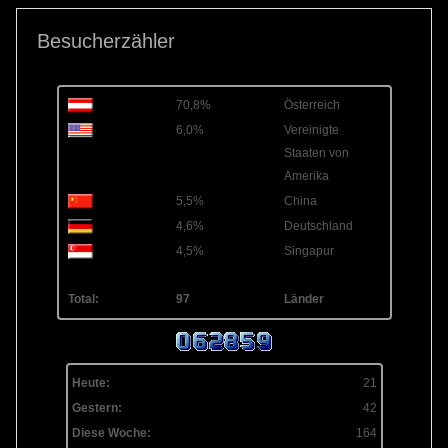
Besucherzähler
70,8%
Österreich
6,0%
Vereinigte
Staaten von
Amerika
5,5%
China
4,6%
Deutschland
4,5%
Singapur
Total:
97
Länder
Heute:
21
Gestern:
42
Diese Woche:
164