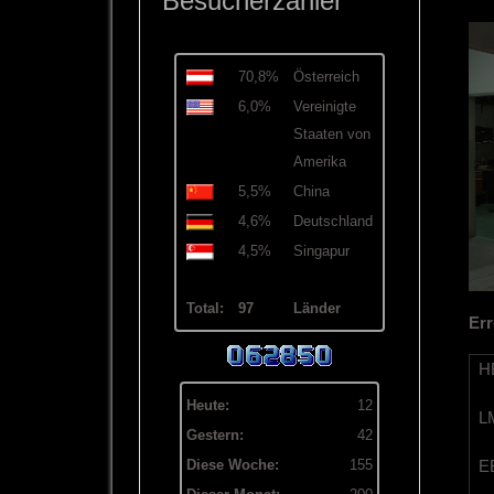
Besucherzähler
70,8%
Österreich
6,0%
Vereinigte
Staaten von
Amerika
5,5%
China
4,6%
Deutschland
4,5%
Singapur
Total:
97
Länder
Err
HB
Heute:
12
LM
Gestern:
42
EB
Diese Woche:
155