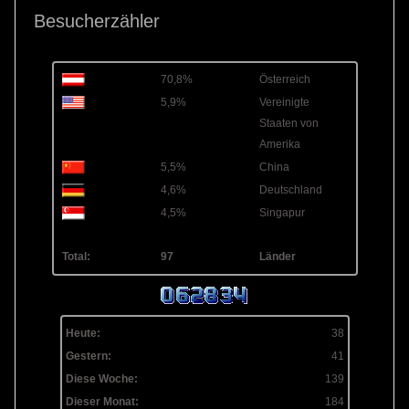
Besucherzähler
70,8%
Österreich
5,9%
Vereinigte
Staaten von
Amerika
5,5%
China
4,6%
Deutschland
4,5%
Singapur
Total:
97
Länder
Heute:
38
Gestern:
41
Diese Woche:
139
Dieser Monat:
184