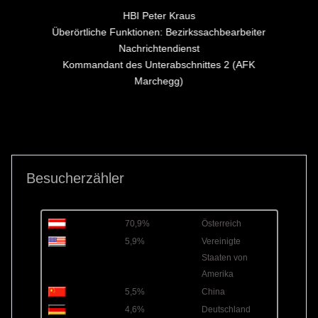
HBI Peter Kraus
Überörtliche Funktionen: Bezirkssachbearbeiter
Nachrichtendienst
Kommandant des Unterabschnittes 2 (AFK
Marchegg)
Besucherzähler
70,9%
Österreich
5,9%
Vereinigte
Staaten von
Amerika
5,5%
China
4,6%
Deutschland