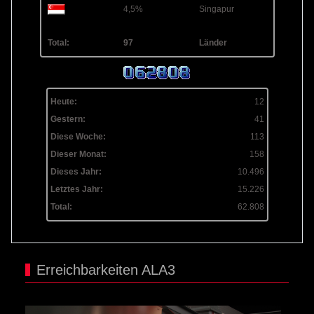
4,5%
Singapur
Total:
97
Länder
Heute:
12
Gestern:
41
Diese Woche:
113
Dieser Monat:
158
Dieses Jahr:
10.496
Letztes Jahr:
15.226
Total:
62.808
Erreichbarkeiten ALA3