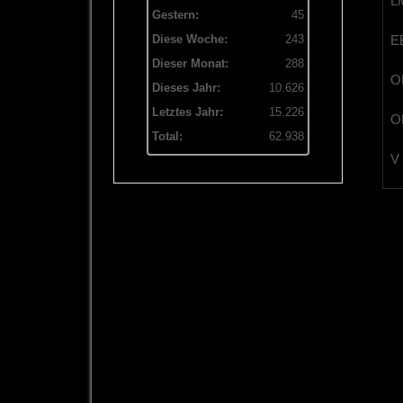
LM
Gestern:
45
EB
Diese Woche:
243
Dieser Monat:
288
OB
Dieses Jahr:
10.626
Letztes Jahr:
15.226
OL
Total:
62.938
V 