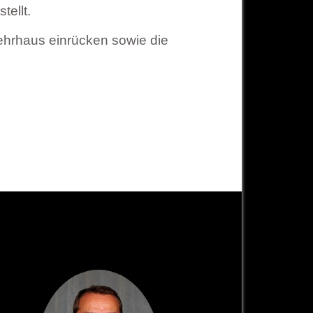
tellt.
ehrhaus einrücken sowie die