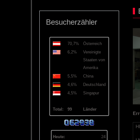
Besucherzähler
70,7%
Österreich
6,2%
Vereinigte
Staaten von
Amerika
5,5%
China
4,6%
Deutschland
4,5%
Singapur
Total:
99
Länder
Err
HB
Heute:
24