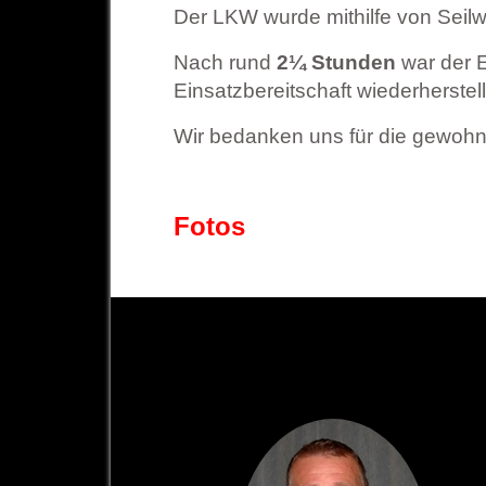
Der LKW wurde mithilfe von Seilw
Nach rund
2¼ Stunden
war der E
Einsatzbereitschaft wiederherstel
Wir bedanken uns für die gewohnt
Fotos