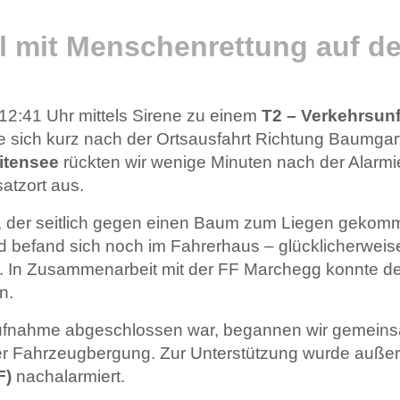
ll mit Menschenrettung auf d
12:41 Uhr mittels Sirene zu einem
T2 – Verkehrsunf
ete sich kurz nach der Ortsausfahrt Richtung Baumg
itensee
rückten wir wenige Minuten nach der Alarmi
atzort aus.
r, der seitlich gegen einen Baum zum Liegen gekom
 befand sich noch im Fahrerhaus – glücklicherweise
. In Zusammenarbeit mit der FF Marchegg konnte der
n.
laufnahme abgeschlossen war, begannen wir gemein
er Fahrzeugbergung. Zur Unterstützung wurde auße
F)
nachalarmiert.