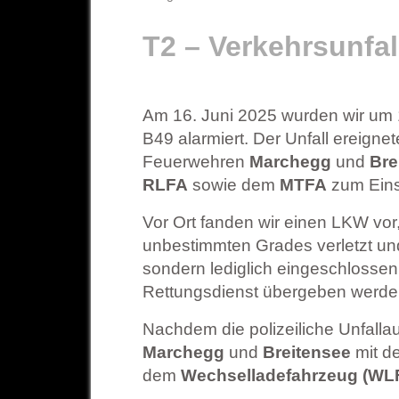
T2 – Verkehrsunfa
Am 16. Juni 2025 wurden wir um 
B49 alarmiert. Der Unfall ereign
Feuerwehren
Marchegg
und
Bre
RLFA
sowie dem
MTFA
zum Eins
Vor Ort fanden wir einen LKW vo
unbestimmten Grades verletzt und
sondern lediglich eingeschlossen
Rettungsdienst übergeben werde
Nachdem die polizeiliche Unfal
Marchegg
und
Breitensee
mit d
dem
Wechselladefahrzeug (WL