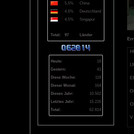
5,5%
China
4,6%
Deutschland
4,5%
Singapur
Total:
97
Länder
Err
HB
Heute:
18
LM
Gestern:
41
EB
Diese Woche:
119
Dieser Monat:
164
OB
Dieses Jahr:
10.502
Letztes Jahr:
15.226
OL
Total:
62.814
V 