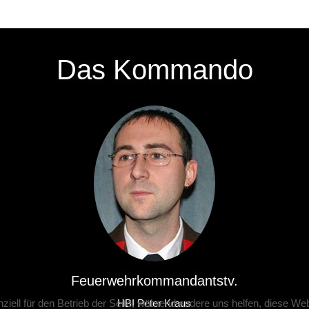
Das Kommando
Feuerwehrkommandantstv.
ziell für den Betrieb der Seite, während andere uns helfen, diese We
HBI Peter Kraus