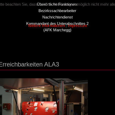
te beachten Sie, dass bei einer Ablehnung womöglich nicht mehr alle 
Überörtliche Funktionen:
Bezirkssachbearbeiter
Nachrichtendienst
Kommandant des Unterabschnittes 2
Weitere Informationen
|
Impressum
(AFK Marchegg)
Erreichbarkeiten ALA3