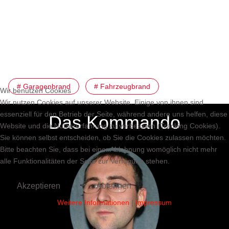
# Garagenbrand
# Fahrzeugbrand
Wir benutzen Cookies
Wir nutzen Cookies auf unserer Website. Einige von ihnen sind
essenziell für den Betrieb der Seite, während andere uns helfen, diese
Das Kommando
Website und die Nutzererfahrung zu verbessern (Tracking Cookies).
Sie können selbst entscheiden, ob Sie die Cookies zulassen möchten.
Bitte beachten Sie, dass bei einer Ablehnung womöglich nicht mehr
alle Funktionalitäten der Seite zur Verfügung stehen.
Akzeptieren
Ablehnen
Weitere Informationen
|
Impressum