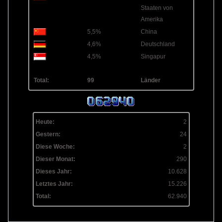
Staaten von
Amerika
5,5%
China
4,6%
Deutschland
4,5%
Singapur
Total:
99
Länder
Heute:
2
Gestern:
24
Diese Woche:
2
Dieser Monat:
290
Dieses Jahr:
10.628
Letztes Jahr:
15.226
Total:
62.940