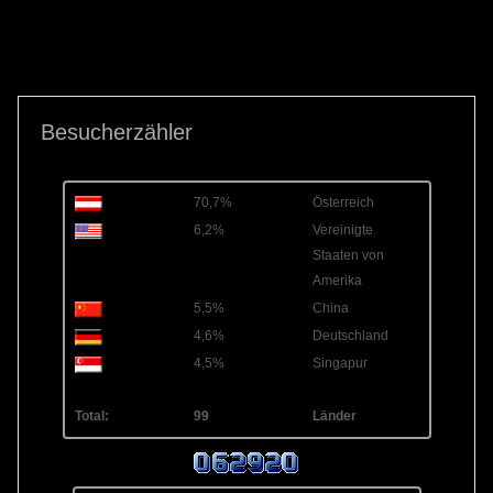
Besucherzähler
70,7%
Österreich
6,2%
Vereinigte
Staaten von
Amerika
5,5%
China
4,6%
Deutschland
4,5%
Singapur
Total:
99
Länder