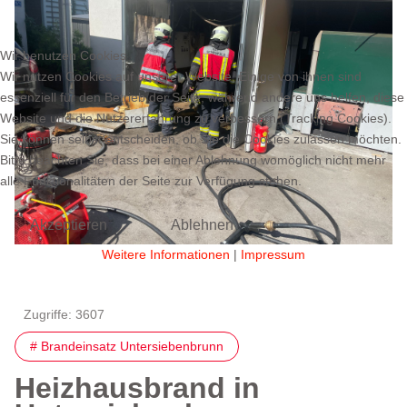
Wir benutzen Cookies
Wir nutzen Cookies auf unserer Website. Einige von ihnen sind
essenziell für den Betrieb der Seite, während andere uns helfen, diese
Website und die Nutzererfahrung zu verbessern (Tracking Cookies).
Sie können selbst entscheiden, ob Sie die Cookies zulassen möchten.
Bitte beachten Sie, dass bei einer Ablehnung womöglich nicht mehr
alle Funktionalitäten der Seite zur Verfügung stehen.
Akzeptieren
Ablehnen
Weitere Informationen
|
Impressum
Zugriffe: 3607
# Brandeinsatz Untersiebenbrunn
Heizhausbrand in