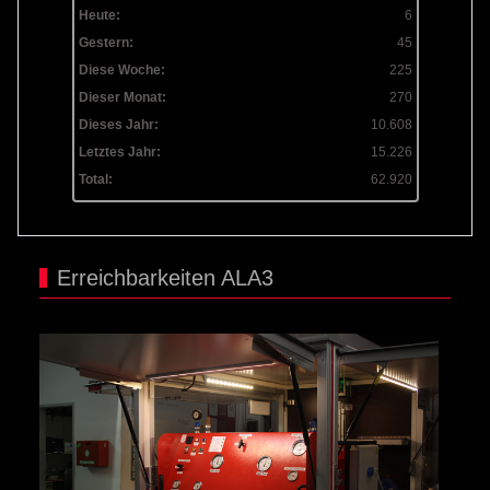
Heute:
6
Gestern:
45
Diese Woche:
225
Dieser Monat:
270
Dieses Jahr:
10.608
Letztes Jahr:
15.226
Total:
62.920
Erreichbarkeiten ALA3