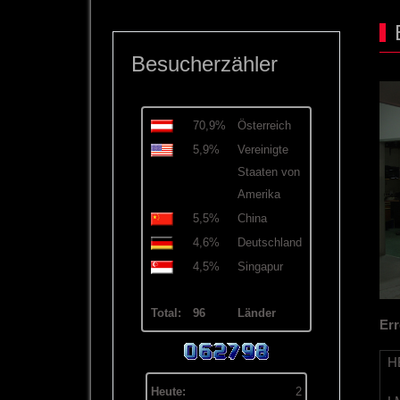
Besucherzähler
70,9%
Österreich
5,9%
Vereinigte
Staaten von
Amerika
5,5%
China
4,6%
Deutschland
4,5%
Singapur
Total:
96
Länder
Err
HB
Heute:
2