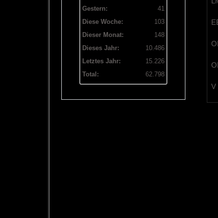
LM
Gestern:
41
EB
Diese Woche:
103
Dieser Monat:
148
OB
Dieses Jahr:
10.486
Letztes Jahr:
15.226
OL
Total:
62.798
V 