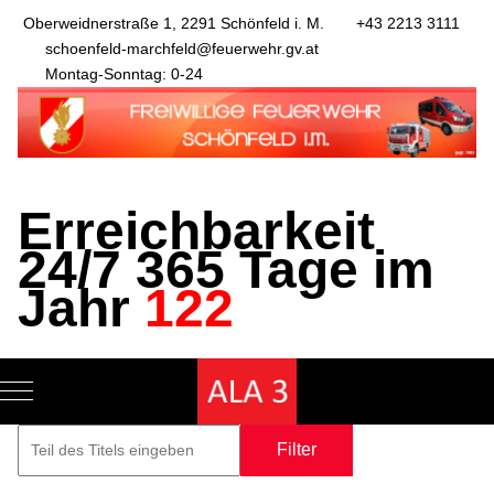
Oberweidnerstraße 1, 2291 Schönfeld i. M.
+43 2213 3111
schoenfeld-marchfeld@feuerwehr.gv.at
Montag-Sonntag: 0-24
Erreichbarkeit
24/7 365 Tage im
Jahr
122
Mobile Menu Toggle
Filter
Zurücksetze