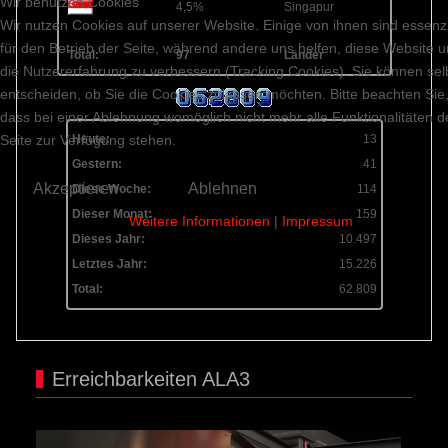
Wir benutzen Cookies
4,5%
Singapur
Wir nutzen Cookies auf unserer Website. Einige von ihnen sind essenzi
für den Betrieb der Seite, während andere uns helfen, diese Website 
Total:
97
Länder
die Nutzererfahrung zu verbessern (Tracking Cookies). Sie können sel
entscheiden, ob Sie die Cookies zulassen möchten. Bitte beachten Sie
dass bei einer Ablehnung womöglich nicht mehr alle Funktionalitäten d
Seite zur Verfügung stehen.
Heute:
13
Gestern:
41
Akzeptieren
Ablehnen
Diese Woche:
114
Dieser Monat:
159
Weitere Informationen
|
Impressum
Dieses Jahr:
10.497
Letztes Jahr:
15.226
Total:
62.809
Erreichbarkeiten ALA3