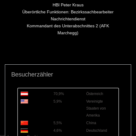
HBI Peter Kraus
Überörtliche Funktionen: Bezirkssachbearbeiter
Nachrichtendienst
Kommandant des Unterabschnittes 2 (AFK
Marchegg)
Besucherzähler
70,9%
Österreich
5,9%
Vereinigte
Staaten von
Amerika
5,5%
China
4,6%
Deutschland