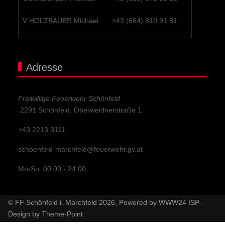
V HOLZBAUER Michael
+43 (664) 810 91 81
Adresse
Freiwillige Feuerwehr Schönfeld
2291 Schönfeld, Oberweidnerstraße 1
+43 2213 3111
schoenfeld-marchfeld@feuerwehr.gv.at
Mo-So: 00.00 - 24.00
© FF Schönfeld i. Marchfeld 2026, Powered by
WWW24 ISP
-
Design by
Theme-Point