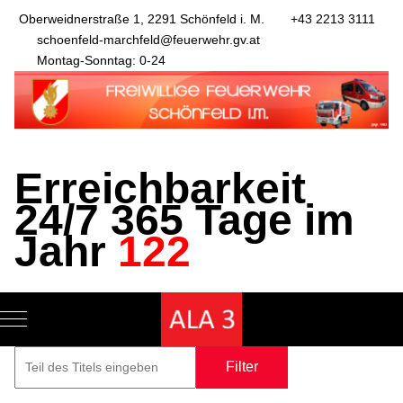
Oberweidnerstraße 1, 2291 Schönfeld i. M.
+43 2213 3111
schoenfeld-marchfeld@feuerwehr.gv.at
Montag-Sonntag: 0-24
Erreichbarkeit
24/7 365 Tage im
Jahr
122
Mobile Menu Toggle
Filter
Zurücksetze