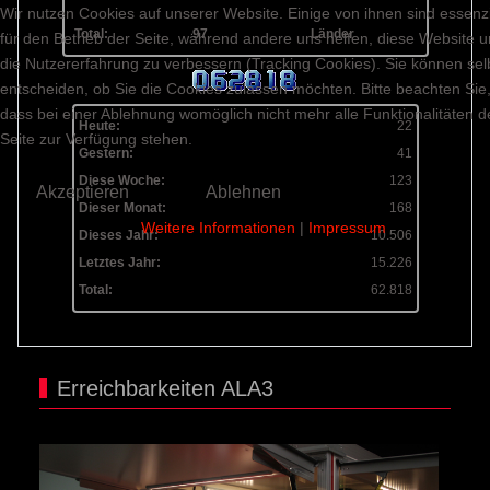
Wir nutzen Cookies auf unserer Website. Einige von ihnen sind essenzi
Total:
97
Länder
für den Betrieb der Seite, während andere uns helfen, diese Website 
die Nutzererfahrung zu verbessern (Tracking Cookies). Sie können sel
entscheiden, ob Sie die Cookies zulassen möchten. Bitte beachten Sie
dass bei einer Ablehnung womöglich nicht mehr alle Funktionalitäten d
Heute:
22
Seite zur Verfügung stehen.
Gestern:
41
Diese Woche:
123
Akzeptieren
Ablehnen
Dieser Monat:
168
Weitere Informationen
|
Impressum
Dieses Jahr:
10.506
Letztes Jahr:
15.226
Total:
62.818
Erreichbarkeiten ALA3