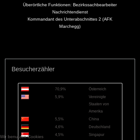
Überörtliche Funktionen: Bezirkssachbearbeiter
Nachrichtendienst
Kommandant des Unterabschnittes 2 (AFK
Marchegg)
Besucherzähler
70,9%
Österreich
5,9%
Vereinigte
Staaten von
Amerika
5,5%
China
4,6%
Deutschland
4,5%
Singapur
Wir benutzen Cookies