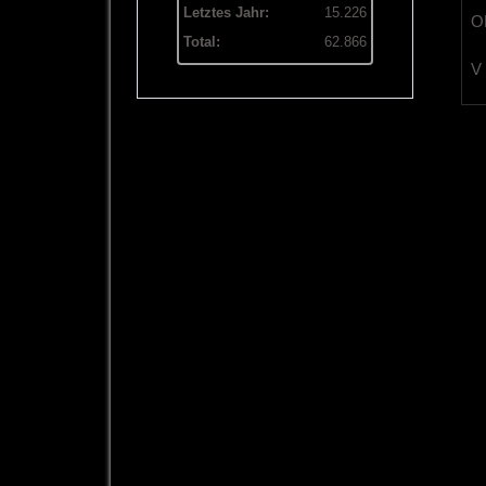
Letztes Jahr:
15.226
OL
Total:
62.866
V 