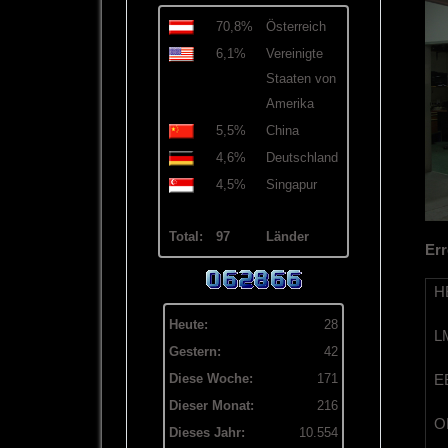
70,8%
Österreich
6,1%
Vereinigte
Staaten von
Amerika
5,5%
China
4,6%
Deutschland
4,5%
Singapur
Total:
97
Länder
Err
HB
Heute:
28
LM
Gestern:
42
EB
Diese Woche:
171
Dieser Monat:
216
OB
Dieses Jahr:
10.554