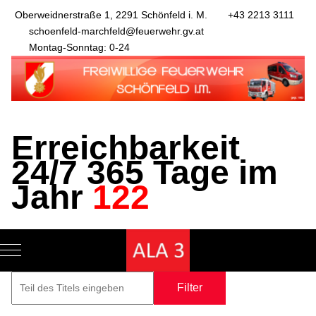
Oberweidnerstraße 1, 2291 Schönfeld i. M.
+43 2213 3111
schoenfeld-marchfeld@feuerwehr.gv.at
Montag-Sonntag: 0-24
Erreichbarkeit
24/7 365 Tage im
Jahr
122
Mobile Menu Toggle
Filter
Zurücksetze