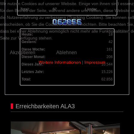
Wir nutzen Cookies auf unserer Website. Einige von ihnen sind essenzi
Total:
97
Länder
für den Betrieb der Seite, während andere uns helfen, diese Website 
die Nutzererfahrung zu verbessern (Tracking Cookies). Sie können sel
entscheiden, ob Sie die Cookies zulassen möchten. Bitte beachten Sie
dass bei einer Ablehnung womöglich nicht mehr alle Funktionalitäten d
Heute:
18
Seite zur Verfügung stehen.
Gestern:
42
Diese Woche:
161
Akzeptieren
Ablehnen
Dieser Monat:
206
Weitere Informationen
|
Impressum
Dieses Jahr:
10.544
Letztes Jahr:
15.226
Total:
62.856
Erreichbarkeiten ALA3