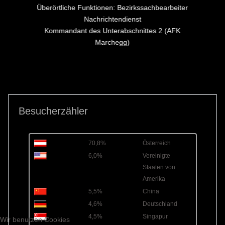
Überörtliche Funktionen: Bezirkssachbearbeiter
Nachrichtendienst
Kommandant des Unterabschnittes 2 (AFK
Marchegg)
Besucherzähler
70,8%
Österreich
6,0%
Vereinigte
Staaten von
Amerika
5,5%
China
4,6%
Deutschland
4,5%
Singapur
Wir benutzen Cookies