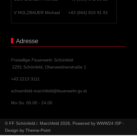
V HOLZBAUER Michael
+43 (664) 810 91 81
Adresse
Freiwillige Feuerwehr Schönfeld
2291 Schönfeld, Oberweidnerstraße 1
+43 2213 3111
schoenfeld-marchfeld@feuerwehr.gv.at
Mo-So: 00.00 - 24.00
© FF Schönfeld i. Marchfeld 2026, Powered by
WWW24 ISP
-
Design by
Theme-Point