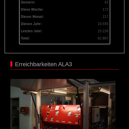
Gestern:
42
Diese Woche:
172
Dieser Monat:
217
Dieses Jahr:
10.555
Letztes Jahr:
15.226
Total:
62.867
Erreichbarkeiten ALA3