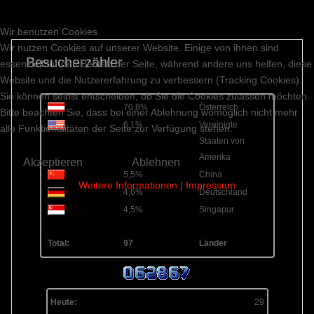
Wir benutzen Cookies
Wir nutzen Cookies auf unserer Website. Einige von ihnen sind
Besucherzähler
essenziell für den Betrieb der Seite, während andere uns helfen, diese
Website und die Nutzererfahrung zu verbessern (Tracking Cookies).
Sie können selbst entscheiden, ob Sie die Cookies zulassen möchten.
70,8%
Österreich
Bitte beachten Sie, dass bei einer Ablehnung womöglich nicht mehr
6,1%
Vereinigte
alle Funktionalitäten der Seite zur Verfügung stehen.
Staaten von
Amerika
Akzeptieren
Ablehnen
5,5%
China
Weitere Informationen
|
Impressum
4,6%
Deutschland
4,5%
Singapur
Total:
97
Länder
Heute:
29