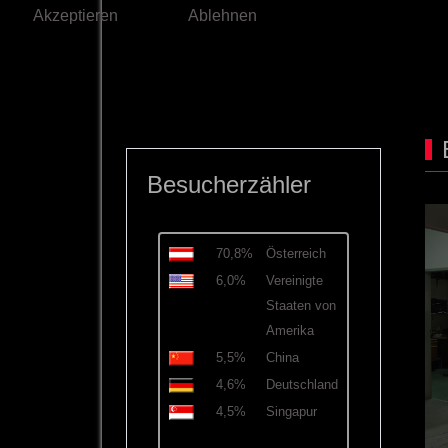
Akzeptieren
Ablehnen
Besucherzähler
70,8%
Österreich
6,0%
Vereinigte
Staaten von
Amerika
5,5%
China
4,6%
Deutschland
4,5%
Singapur