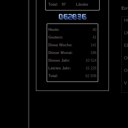
Total:
97
Länder
Err
HB
Heute:
40
LM
Gestern:
41
EB
Diese Woche:
141
Dieser Monat:
186
OB
Dieses Jahr:
10.524
Letztes Jahr:
15.226
OL
Total:
62.836
V 