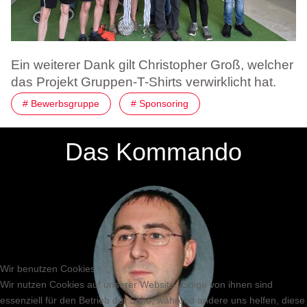
Ein weiterer Dank gilt Christopher Groß, welcher
das Projekt Gruppen-T-Shirts verwirklicht hat.
# Bewerbsgruppe
# Sponsoring
Das Kommando
Wir benutzen Cookies
Wir nutzen Cookies auf unserer Website. Einige von ihnen sind
essenziell für den Betrieb der Seite, während andere uns helfen, diese