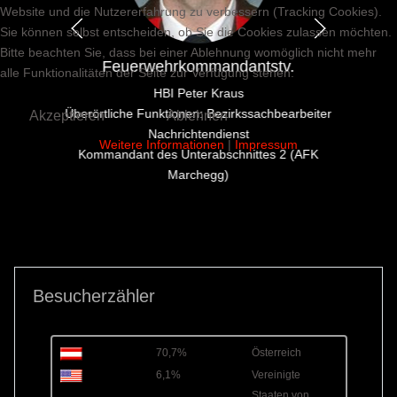
Website und die Nutzererfahrung zu verbessern (Tracking Cookies).
Sie können selbst entscheiden, ob Sie die Cookies zulassen möchten.
Bitte beachten Sie, dass bei einer Ablehnung womöglich nicht mehr
Feuerwehrkommandantstv.
alle Funktionalitäten der Seite zur Verfügung stehen.
HBI Peter Kraus
Überörtliche Funktionen: Bezirkssachbearbeiter
Akzeptieren
Ablehnen
Nachrichtendienst
Weitere Informationen
|
Impressum
Kommandant des Unterabschnittes 2 (AFK
Marchegg)
Besucherzähler
70,7%
Österreich
6,1%
Vereinigte
Staaten von