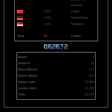
Amerika
5,5%
China
4,6%
Deutschland
4,5%
Singapur
Total:
97
Länder
Heute:
3
Gestern:
31
Diese Woche:
177
Dieser Monat:
222
Dieses Jahr:
10.560
Letztes Jahr:
15.226
Total:
62.872