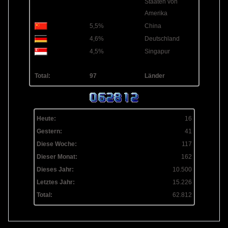
Staaten von
Amerika
5,5%
China
4,6%
Deutschland
4,5%
Singapur
Total:
97
Länder
Heute:
16
Gestern:
41
Diese Woche:
117
Dieser Monat:
162
Dieses Jahr:
10.500
Letztes Jahr:
15.226
Total:
62.812