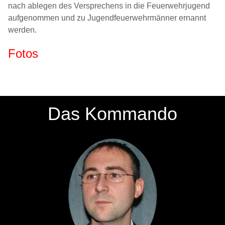
nach ablegen des Versprechens in die Feuerwehrjugend
aufgenommen und zu Jugendfeuerwehrmänner ernannt
werden.
Fotos
Das Kommando