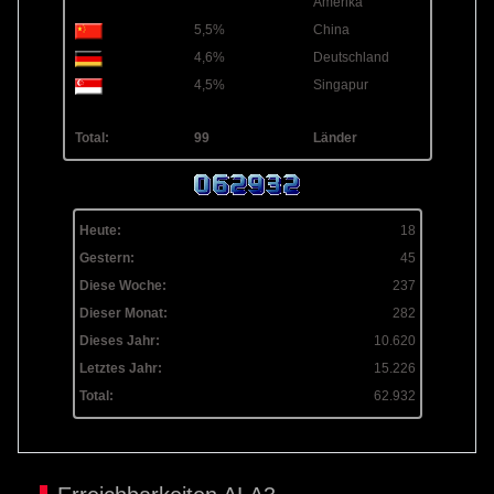
Amerika
5,5%
China
4,6%
Deutschland
4,5%
Singapur
Total:
99
Länder
Heute:
18
Gestern:
45
Diese Woche:
237
Dieser Monat:
282
Dieses Jahr:
10.620
Letztes Jahr:
15.226
Total:
62.932