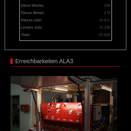
Diese Woche:
229
Dieser Monat:
274
Dieses Jahr:
10.612
Letztes Jahr:
15.226
Total:
62.924
Erreichbarkeiten ALA3