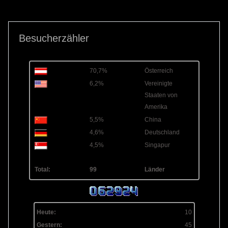
Besucherzähler
70,7%
Österreich
6,2%
Vereinigte
Staaten von
Amerika
5,5%
China
4,6%
Deutschland
4,5%
Singapur
Total:
99
Länder
Heute:
10
Gestern:
45