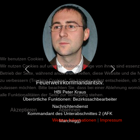
Wir benutzen Cookies
Wir nutzen Cookies auf unserer Website. Einige von ihnen sind essenzi
Betrieb der Seite, während andere uns helfen, diese Website und die 
zu verbessern (Tracking Cookies). Sie können selbst entscheiden, ob 
Feuerwehrkommandantstv.
zulassen möchten. Bitte beachten Sie, dass bei einer Ablehnung womö
HBI Peter Kraus
alle Funktionalitäten der Seite zur Verfügung stehen.
Überörtliche Funktionen: Bezirkssachbearbeiter
Nachrichtendienst
Akzeptieren
Ablehnen
Kommandant des Unterabschnittes 2 (AFK
Weitere Informationen
|
Impressum
Marchegg)