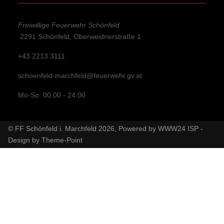
Freiwillige Feuerwehr Schönfeld
2291 Schönfeld, Oberweidnerstraße 1
+43 2213 3111
schoenfeld-marchfeld@feuerwehr.gv.at
Mo-So: 00.00 - 24.00
© FF Schönfeld i. Marchfeld 2026, Powered by
WWW24 ISP
-
Design by
Theme-Point