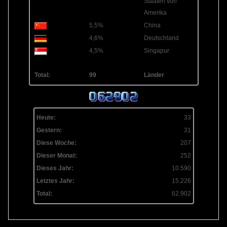
Staaten von
Amerika
5,5%
China
4,6%
Deutschland
4,5%
Singapur
Total:
99
Länder
Heute:
33
Gestern:
31
Diese Woche:
207
Dieser Monat:
252
Dieses Jahr:
10.590
Letztes Jahr:
15.226
Total:
62.902