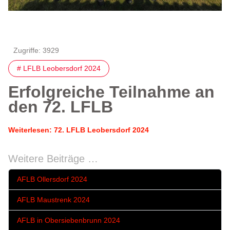
Zugriffe: 3929
# LFLB Leobersdorf 2024
Erfolgreiche Teilnahme an
den 72. LFLB
Weiterlesen: 72. LFLB Leobersdorf 2024
Weitere Beiträge …
AFLB Ollersdorf 2024
AFLB Maustrenk 2024
AFLB in Obersiebenbrunn 2024