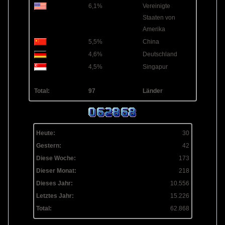
6,1%
Vereinigte
Staaten von
Amerika
5,5%
China
4,6%
Deutschland
4,5%
Singapur
Total:
97
Länder
Heute:
30
Gestern:
42
Diese Woche:
173
Dieser Monat:
218
Dieses Jahr:
10.556
Letztes Jahr:
15.226
Total:
62.868