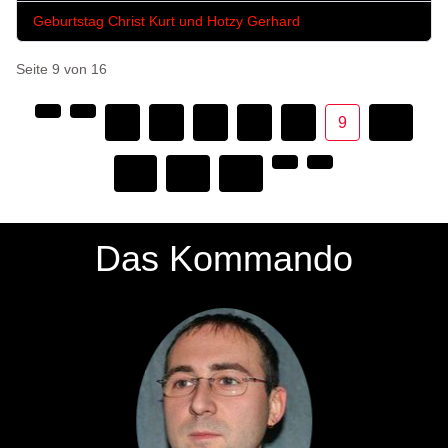
Geburtstag Christ Kurt und Hotzy Gerhard
Seite 9 von 16
4
5
6
7
8
9
10
11
12
13
Das Kommando