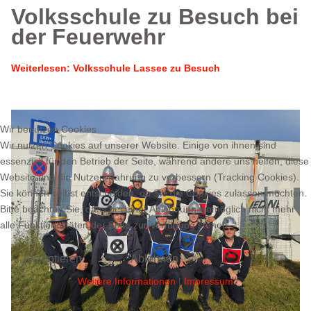
Volksschule zu Besuch bei
der Feuerwehr
Weiterlesen: Volksschule Lassee zu Besuch
Wir benutzen Cookies
Wir nutzen Cookies auf unserer Website. Einige von ihnen sind
essenziell für den Betrieb der Seite, während andere uns helfen, diese
Website und die Nutzererfahrung zu verbessern (Tracking Cookies).
Sie können selbst entscheiden, ob Sie die Cookies zulassen möchten.
Bitte beachten Sie, dass bei einer Ablehnung womöglich nicht mehr
alle Funktionalitäten der Seite zur Verfügung stehen.
Akzeptieren
Ablehnen
Weitere Informationen
|
Impressum